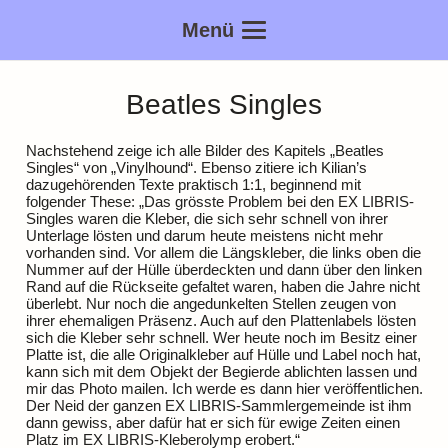
Menü
Beatles Singles
Nachstehend zeige ich alle Bilder des Kapitels „Beatles
Singles“ von „Vinylhound“. Ebenso zitiere ich Kilian’s
dazugehörenden Texte praktisch 1:1, beginnend mit
folgender These: „Das grösste Problem bei den EX LIBRIS-
Singles waren die Kleber, die sich sehr schnell von ihrer
Unterlage lösten und darum heute meistens nicht mehr
vorhanden sind. Vor allem die Längskleber, die links oben die
Nummer auf der Hülle überdeckten und dann über den linken
Rand auf die Rückseite gefaltet waren, haben die Jahre nicht
überlebt. Nur noch die angedunkelten Stellen zeugen von
ihrer ehemaligen Präsenz. Auch auf den Plattenlabels lösten
sich die Kleber sehr schnell. Wer heute noch im Besitz einer
Platte ist, die alle Originalkleber auf Hülle und Label noch hat,
kann sich mit dem Objekt der Begierde ablichten lassen und
mir das Photo mailen. Ich werde es dann hier veröffentlichen.
Der Neid der ganzen EX LIBRIS-Sammlergemeinde ist ihm
dann gewiss, aber dafür hat er sich für ewige Zeiten einen
Platz im EX LIBRIS-Kleberolymp erobert.“