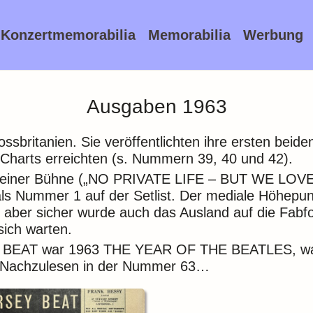
Konzertmemorabilia
Memorabilia
Werbung
Ausgaben 1963
sbritanien. Sie veröffentlichten ihre ersten beide
 Charts erreichten (s. Nummern 39, 40 und 42).
uf einer Bühne („NO PRIVATE LIFE – BUT WE LOVE I
als Nummer 1 auf der Setlist. Der mediale Höhepunk
 aber sicher wurde auch das Ausland auf die Fab
sich warten.
Y BEAT war 1963
THE YEAR OF THE BEATLES, was
e. Nachzulesen in der Nummer 63…