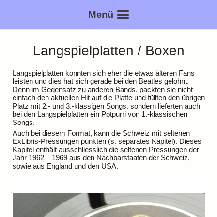
Menü
Langspielplatten / Boxen
Langspielplatten konnten sich eher die etwas älteren Fans
leisten und dies hat sich gerade bei den Beatles gelohnt.
Denn im Gegensatz zu anderen Bands, packten sie nicht
einfach den aktuellen Hit auf die Platte und füllten den übrigen
Platz mit 2.- und 3.-klassigen Songs, sondern lieferten auch
bei den Langspielplatten ein Potpurri von 1.-klassischen
Songs.
Auch bei diesem Format, kann die Schweiz mit seltenen
ExLibris-Pressungen punkten (s. separates Kapitel). Dieses
Kapitel enthält ausschliesslich die seltenen Pressungen der
Jahr 1962 – 1969 aus den Nachbarstaaten der Schweiz,
sowie aus England und den USA.