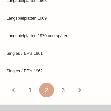
Langspielplatten 1968
Langspielplatten 1969
Langspielplatten 1970 und später
Singles / EP’s 1961
Singles / EP’s 1962
1
2
3